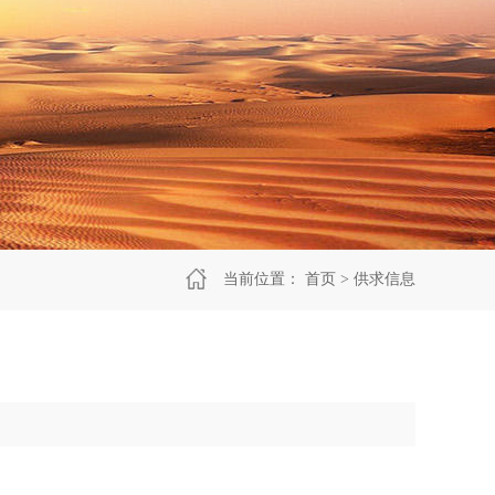
当前位置：
首页
>
供求信息